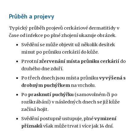
Průběh a projevy
Typický průběh projevů cerkáriové dermatitidy v
čase od infekce po plné zhojení ukazuje obrázek.
Svědění se může objevit už několik desítek
minut po průniku cerkárií do kůže.
Prvotní
zčervenání místa průniku cerkárií
do
druhého dne zduří.
Po třech dnech jsou místa průniku
vyvýšená s
drobným puchýřkem
na vrcholu.
Po
prasknutí puchýřku
(samovolném či po
rozškrábání) v následných dnech se již kůže
začíná hojit.
Svědění postupně ustupuje, plné
vymizení
příznaků
však může trvat i více jak 14 dní.