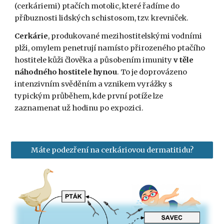
(cerkáriemi) ptačích motolic, které řadíme do
příbuznosti lidských schistosom, tzv. krevniček.
Cerkárie
, produkované mezihostitelskými vodními
plži, omylem penetrují namísto přirozeného ptačího
hostitele kůži člověka a působením imunity
v těle
náhodného hostitele hynou
. To je doprovázeno
intenzivním svěděním a vznikem vyrážky s
typickým průběhem, kde první potíže lze
zaznamenat už hodinu po expozici.
Máte podezření na cerkáriovou dermatitidu?