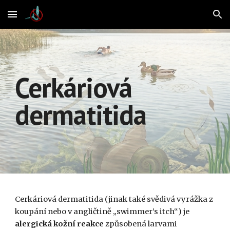
Skip to main content
Skip to navigation
Cerkáriová
dermatitida
Cerkáriová dermatitida (jinak také svědivá vyrážka z
koupání nebo v angličtině „swimmer’s itch“) je
alergická kožní reakce
způsobená larvami