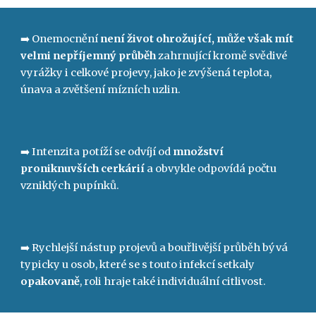
➡️
Onemocnění
není život ohrožující, může však mít
velmi nepříjemný průběh
zahrnující kromě svědivé
vyrážky i celkové projevy, jako je zvýšená teplota,
únava a zvětšení mízních uzlin.
➡️ Intenzita potíží se odvíjí od
množství
proniknuvších cerkárií
a obvykle odpovídá počtu
vzniklých pupínků.
➡️ Rychlejší nástup projevů a bouřlivější průběh bývá
typicky u osob, které se s touto infekcí setkaly
opakovaně
, roli hraje také individuální citlivost.